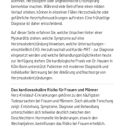
Atemnot, Herzstolpern oder ungewöhnliche Erschöpfung
bemerkbar machen. Während viele Betroffene einen milden
Verlauf erleben, können in einzelnen Fällen Herzschwäche oder
gefährliche Herzrhythmusstörungen auftreten. Eine frühzeitige
Diagnose ist daher entscheidend.
Auf dieser Seite erfahren Sie, welche Ursachen hinter einer
Myokarditis stehen, welche Symptome auf eine
Herzmuskelentzündung hinweisen, welche Untersuchungen –
einschließlich EKG, Herzultraschall und Kardio-MRT – zur Diagnose
eingesetzt werden und welche Behandlungsmöglichkeiten heute
zur Verfügung stehen. Die kardiologische Praxis von Dr. Hausen in
Köln-Bonn unterstützt Patienten mit moderner Diagnostik und
individueller Betreuung bei der Abklärung und Nachsorge von
Herzmuskelentzündungen.
Das kardiovaskuläre Risiko für Frauen und Männer
Herz-Kreislauf-Erkrankungen gehören zu den häufigsten
Todesursachen bei Frauen und Männern. Doch aktuelle Forschung
zeigt: Entstehung, Symptome, Diagnose und Behandlung
unterscheiden sich teilweise deutlich zwischen den
Geschlechtern. Hormonelle Veränderungen, etwa in den
Wechseljahren, beeinflussen das Risiko bei Frauen erheblich.