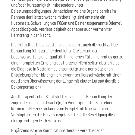
und/oder Kurzatmigkeit insbesondere unter
Belastungsbedingungen. Je nachdem welche Organe bereits im
Rahmen der Herzschwäche mitbeteiligt sind entsteht ein
Hustenreiz, Schwellung von Füßen und Beinen (sogenannte Ödeme),
Appetitlosigkeit, Antriebslosigkeit oder aber auch vermehrter
Harndrang in der Nacht.
Die frühzeitige Diagnosestellung und damit auch die rechtzeitige
Behandlung führt zu einer deutlichen Steigerung der
Lebenserwartung und -qualität. In manchen Fällen kommt es gar zu
einer kompletten Erholung des Herzens. Nicht selten aber erfolgt
die Diagnose in Notfallambulanzen aufgrund einer plötzlichen
Entgleisung einer bislang nicht erkannten Herzschwäche mit einer
deutlichen Überwässerung der Lunge mit akuter Luftnot (kardiale
Dekompensation).
Aus therapeutischer Sicht steht zunächst die Behandlung der
zugrunde liegenden Ursache(n) im Vordergrund. Im Falle einer
koronaren Herzerkrankung zum Beispiel mit Nachweis von
Verstopfungen der Herzkranzgefäße stellt die Beseitigung dieser
eine grundlegende Therapie dar.
Ergänzend ist eine Kombinationstherapie verschiedener