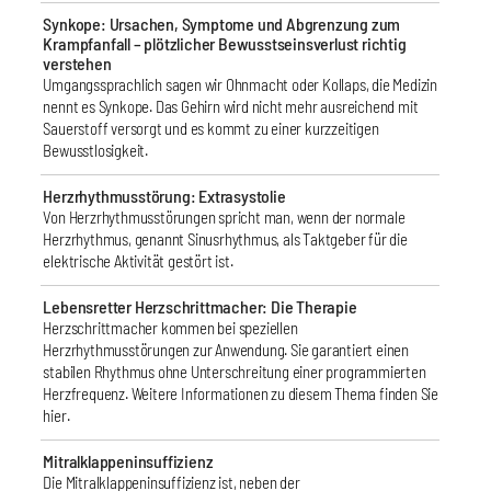
Synkope: Ursachen, Symptome und Abgrenzung zum
Krampfanfall – plötzlicher Bewusstseinsverlust richtig
verstehen
Umgangssprachlich sagen wir Ohnmacht oder Kollaps, die Medizin
nennt es Synkope. Das Gehirn wird nicht mehr ausreichend mit
Sauerstoff versorgt und es kommt zu einer kurzzeitigen
Bewusstlosigkeit.
Herzrhythmusstörung: Extrasystolie
Von Herzrhythmusstörungen spricht man, wenn der normale
Herzrhythmus, genannt Sinusrhythmus, als Taktgeber für die
elektrische Aktivität gestört ist.
Lebensretter Herzschrittmacher: Die Therapie
Herzschrittmacher kommen bei speziellen
Herzrhythmusstörungen zur Anwendung. Sie garantiert einen
stabilen Rhythmus ohne Unterschreitung einer programmierten
Herzfrequenz. Weitere Informationen zu diesem Thema finden Sie
hier.
Mitralklappeninsuffizienz
Die Mitralklappeninsuffizienz ist, neben der