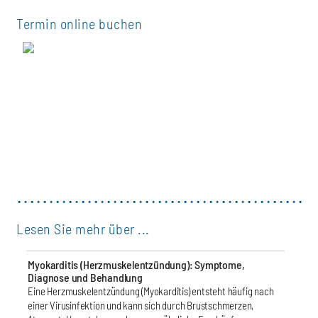
Termin online buchen
Lesen Sie mehr über ...
Um Inhalt von Drittanbietern zu laden müssen Sie
unserer
Datenschutzerklärung
zustimmen.
Myokarditis (Herzmuskelentzündung): Symptome,
Diagnose und Behandlung
Eine Herzmuskelentzündung (Myokarditis) entsteht häufig nach
Zustimmen
einer Virusinfektion und kann sich durch Brustschmerzen,