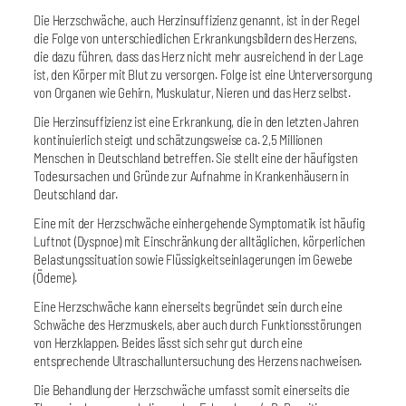
Die Herzschwäche, auch Herzinsuffizienz genannt, ist in der Regel
die Folge von unterschiedlichen Erkrankungsbildern des Herzens,
die dazu führen, dass das Herz nicht mehr ausreichend in der Lage
ist, den Körper mit Blut zu versorgen. Folge ist eine Unterversorgung
von Organen wie Gehirn, Muskulatur, Nieren und das Herz selbst.
Die Herzinsuffizienz ist eine Erkrankung, die in den letzten Jahren
kontinuierlich steigt und schätzungsweise ca. 2,5 Millionen
Menschen in Deutschland betreffen. Sie stellt eine der häufigsten
Todesursachen und Gründe zur Aufnahme in Krankenhäusern in
Deutschland dar.
Eine mit der Herzschwäche einhergehende Symptomatik ist häufig
Luftnot (Dyspnoe) mit Einschränkung der alltäglichen, körperlichen
Belastungssituation sowie Flüssigkeitseinlagerungen im Gewebe
(Ödeme).
Eine Herzschwäche kann einerseits begründet sein durch eine
Schwäche des Herzmuskels, aber auch durch Funktionsstörungen
von Herzklappen. Beides lässt sich sehr gut durch eine
entsprechende Ultraschalluntersuchung des Herzens nachweisen.
Die Behandlung der Herzschwäche umfasst somit einerseits die