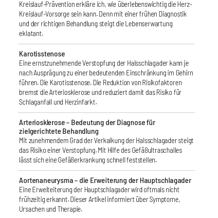
Kreislauf-Prävention erkläre ich, wie überlebenswichtig die Herz-
Kreislauf-Vorsorge sein kann. Denn mit einer frühen Diagnostik
und der richtigen Behandlung steigt die Lebenserwartung
eklatant.
Karotisstenose
Eine ernstzunehmende Verstopfung der Halsschlagader kann je
nach Ausprägung zu einer bedeutenden Einschränkung im Gehirn
führen. Die Karotisstenose. Die Reduktion von Risikofaktoren
bremst die Arteriosklerose und reduziert damit das Risiko für
Schlaganfall und Herzinfarkt.
Arteriosklerose – Bedeutung der Diagnose für
zielgerichtete Behandlung
Mit zunehmendem Grad der Verkalkung der Halsschlagader steigt
das Risiko einer Verstopfung. Mit Hilfe des Gefäßultraschalles
lässt sich eine Gefäßerkrankung schnell feststellen.
Aortenaneurysma – die Erweiterung der Hauptschlagader
Eine Erweiteiterung der Hauptschlagader wird oftmals nicht
frühzeitig erkannt. Dieser Artikel informiert über Symptome,
Ursachen und Therapie.