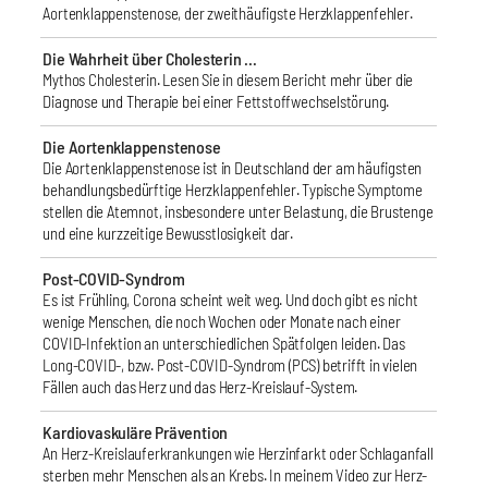
Aortenklappenstenose, der zweithäufigste Herzklappenfehler.
Die Wahrheit über Cholesterin …
Mythos Cholesterin. Lesen Sie in diesem Bericht mehr über die
Diagnose und Therapie bei einer Fettstoffwechselstörung.
Die Aortenklappenstenose
Die Aortenklappenstenose ist in Deutschland der am häufigsten
behandlungsbedürftige Herzklappenfehler. Typische Symptome
stellen die Atemnot, insbesondere unter Belastung, die Brustenge
und eine kurzzeitige Bewusstlosigkeit dar.
Post-COVID-Syndrom
Es ist Frühling, Corona scheint weit weg. Und doch gibt es nicht
wenige Menschen, die noch Wochen oder Monate nach einer
COVID-Infektion an unterschiedlichen Spätfolgen leiden. Das
Long-COVID-, bzw. Post-COVID-Syndrom (PCS) betrifft in vielen
Fällen auch das Herz und das Herz-Kreislauf-System.
Kardiovaskuläre Prävention
An Herz-Kreislauferkrankungen wie Herzinfarkt oder Schlaganfall
sterben mehr Menschen als an Krebs. In meinem Video zur Herz-