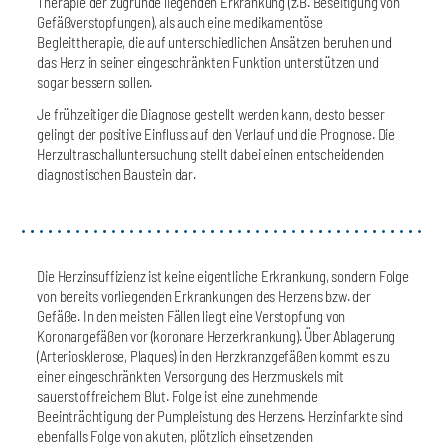
Therapie der zugrunde liegenden Erkrankung (z.B. Beseitigung von
Gefäßverstopfungen), als auch eine medikamentöse
Begleittherapie, die auf unterschiedlichen Ansätzen beruhen und
das Herz in seiner eingeschränkten Funktion unterstützen und
sogar bessern sollen.
Je frühzeitiger die Diagnose gestellt werden kann, desto besser
gelingt der positive Einfluss auf den Verlauf und die Prognose. Die
Herzultraschalluntersuchung stellt dabei einen entscheidenden
diagnostischen Baustein dar.
Die Herzinsuffizienz ist keine eigentliche Erkrankung, sondern Folge
von bereits vorliegenden Erkrankungen des Herzens bzw. der
Gefäße. In den meisten Fällen liegt eine Verstopfung von
Koronargefäßen vor (koronare Herzerkrankung). Über Ablagerung
(Arteriosklerose, Plaques) in den Herzkranzgefäßen kommt es zu
einer eingeschränkten Versorgung des Herzmuskels mit
sauerstoffreichem Blut. Folge ist eine zunehmende
Beeinträchtigung der Pumpleistung des Herzens. Herzinfarkte sind
ebenfalls Folge von akuten, plötzlich einsetzenden