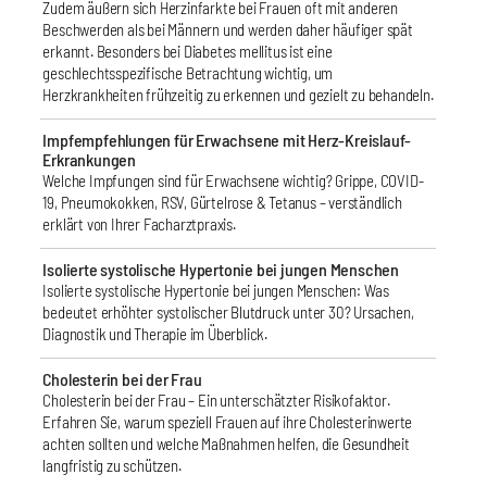
Zudem äußern sich Herzinfarkte bei Frauen oft mit anderen
Beschwerden als bei Männern und werden daher häufiger spät
erkannt. Besonders bei Diabetes mellitus ist eine
geschlechtsspezifische Betrachtung wichtig, um
Herzkrankheiten frühzeitig zu erkennen und gezielt zu behandeln.
Impfempfehlungen für Erwachsene mit Herz-Kreislauf-
Erkrankungen
Welche Impfungen sind für Erwachsene wichtig? Grippe, COVID-
19, Pneumokokken, RSV, Gürtelrose & Tetanus – verständlich
erklärt von Ihrer Facharztpraxis.
Isolierte systolische Hypertonie bei jungen Menschen
Isolierte systolische Hypertonie bei jungen Menschen: Was
bedeutet erhöhter systolischer Blutdruck unter 30? Ursachen,
Diagnostik und Therapie im Überblick.
Cholesterin bei der Frau
Cholesterin bei der Frau – Ein unterschätzter Risikofaktor.
Erfahren Sie, warum speziell Frauen auf ihre Cholesterinwerte
achten sollten und welche Maßnahmen helfen, die Gesundheit
langfristig zu schützen.