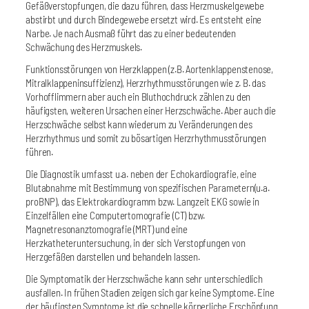
Gefäßverstopfungen, die dazu führen, dass Herzmuskelgewebe
abstirbt und durch Bindegewebe ersetzt wird. Es entsteht eine
Narbe. Je nach Ausmaß führt das zu einer bedeutenden
Schwächung des Herzmuskels.
Funktionsstörungen von Herzklappen (z.B. Aortenklappenstenose,
Mitralklappeninsuffizienz), Herzrhythmusstörungen wie z. B. das
Vorhofflimmern aber auch ein Bluthochdruck zählen zu den
häufigsten, weiteren Ursachen einer Herzschwäche. Aber auch die
Herzschwäche selbst kann wiederum zu Veränderungen des
Herzrhythmus und somit zu bösartigen Herzrhythmusstörungen
führen.
Die Diagnostik umfasst u.a. neben der Echokardiografie, eine
Blutabnahme mit Bestimmung von spezifischen Parametern(u.a.
proBNP), das Elektrokardiogramm bzw. Langzeit EKG sowie in
Einzelfällen eine Computertomografie (CT) bzw.
Magnetresonanztomografie (MRT) und eine
Herzkatheteruntersuchung, in der sich Verstopfungen von
Herzgefäßen darstellen und behandeln lassen.
Die Symptomatik der Herzschwäche kann sehr unterschiedlich
ausfallen. In frühen Stadien zeigen sich gar keine Symptome. Eine
der häufigsten Symptome ist die schnelle körperliche Erschöpfung